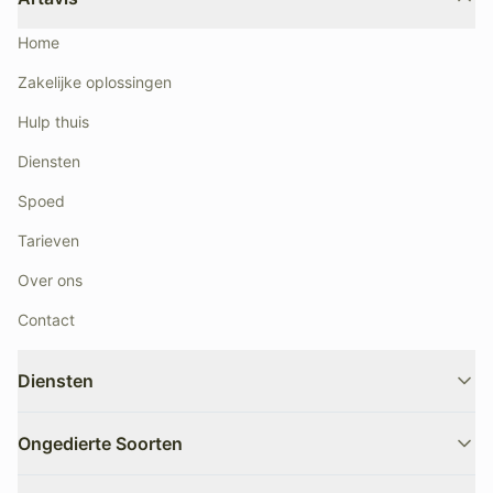
Home
Zakelijke oplossingen
Hulp thuis
Diensten
Spoed
Tarieven
Over ons
Contact
Diensten
Advies
Auditbegeleiding
Ongedierte Soorten
Bouwkundige inspectie
Bouwkundige wering
Detectie & sporenonderzoek
Documentatie & rapportage
Bedwantsen
Boktor