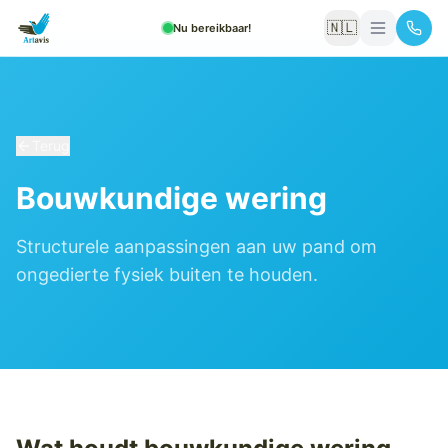
🇳🇱
Nu bereikbaar!
Terug
Bouwkundige wering
Structurele aanpassingen aan uw pand om
ongedierte fysiek buiten te houden.