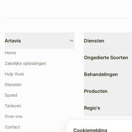
Artavis
Diensten
Advies
Home
Ongedierte Soorten
Detectie & sporenonder
Zakelijke oplossingen
Inspectie
Bedwantsen
Hulp thuis
Behandelingen
Periodieke inspectie
Kakkerlakken
Diensten
Wering
Motten
Begassen
Producten
Ratten
Fysische bestrijding
Spoed
Vlooien
Mechanische bestrijding
Wij zijn leverancier en 
Tarieven
Regio's
Schuimbehandeling
Over ons
Almere
Arnhem
Contact
Cookiemelding