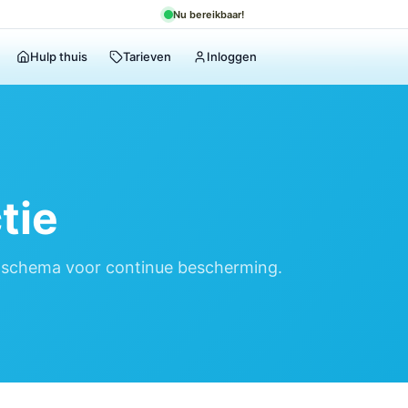
Nu bereikbaar!
Hulp thuis
Tarieven
Inloggen
tie
 schema voor continue bescherming.