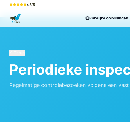
4,8/5
Zakelijke oplossingen
Terug
Periodieke inspec
Regelmatige controlebezoeken volgens een vast