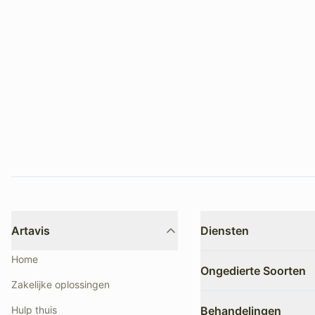
Artavis
Diensten
Advies
Home
Ongedierte Soorten
Detectie & sporenonder
Zakelijke oplossingen
Inspectie
Bedwantsen
Hulp thuis
Behandelingen